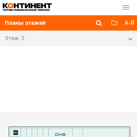
Перек
навиг
А-Я
Планы этажей
Этаж: 2