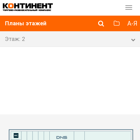
Перек
навиг
А-Я
Планы этажей
Этаж: 2