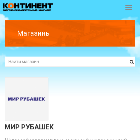
Перек
навиг
Магазины
МИР РУБАШЕК
Широкий ассортимент мужской классической