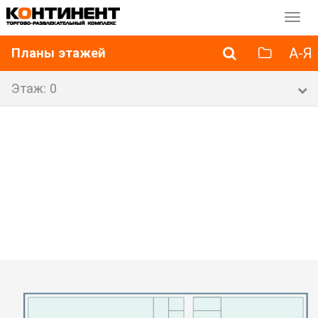
Перек
навиг
А-Я
Планы этажей
Этаж: 0