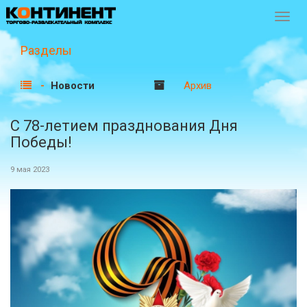
Перек
навиг
Разделы
Новости
Архив
С 78-летием празднования Дня
Победы!
9 мая 2023