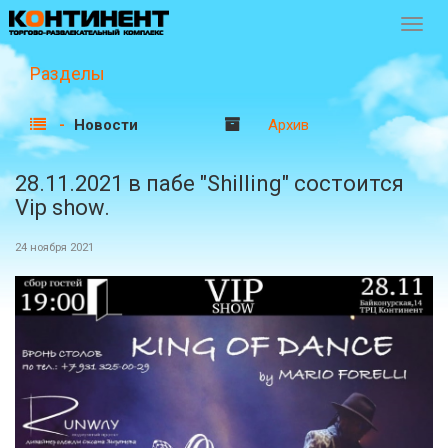
Перек
навиг
Разделы
Новости
Архив
28.11.2021 в пабе "Shilling" состоится
Vip show.
24 ноября 2021