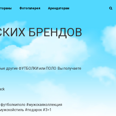
стораны
Фотогалерея
Арендаторам
СКИХ БРЕНДОВ
любые другие ФУТБОЛКИ или ПОЛО Вы получаете
ack
#футболкиполо #мужскаяколлекция
мужскойстиль #подарок #3=1