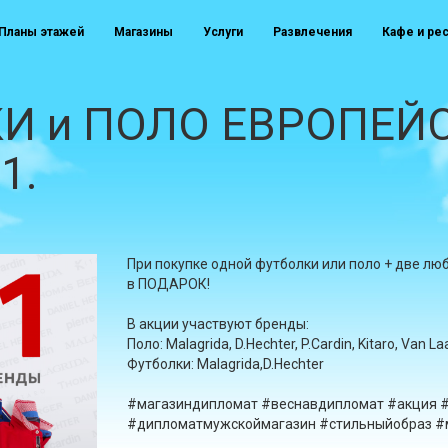
Планы этажей
Магазины
Услуги
Развлечения
Кафе и ре
И и ПОЛО ЕВРОПЕЙ
1.
При покупке одной футболки или поло + две 
в ПОДАРОК!
В акции участвуют бренды:
Поло: Malagrida, D.Hechter, P.Cardin, Kitaro, Van La
Футболки: Malagrida,D.Hechter
#магазиндипломат #веснавдипломат #акция 
#дипломатмужскоймагазин #стильныйобраз #