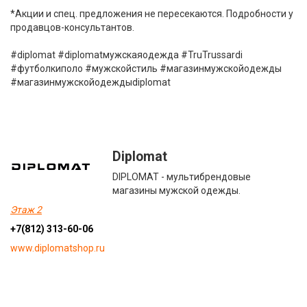
*Акции и спец. предложения не пересекаются. Подробности у
продавцов-консультантов.
#diplomat #diplomatмужскаяодежда #TruTrussardi
#футболкиполо #мужскойстиль #магазинмужскойодежды
#магазинмужскойодеждыdiplomat
Diplomat
DIPLOMAT - мультибрендовые
магазины мужской одежды.
Этаж 2
+7(812) 313-60-06
www.diplomatshop.ru