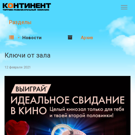
Перек
навиг
Разделы
Новости
Архив
Ключи от зала
12 февраля 2021